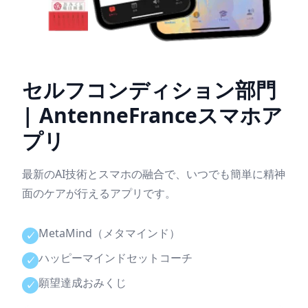
セルフコンディション部門
| AntenneFranceスマホア
プリ
最新のAI技術とスマホの融合で、いつでも簡単に精神
面のケアが行えるアプリです。
MetaMind（メタマインド）
✓
ハッピーマインドセットコーチ
✓
願望達成おみくじ
✓