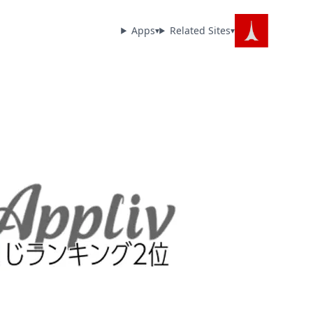
Apps
Related Sites
▾
▾